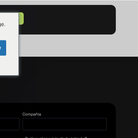
ar Call
ge.
e
Compañia