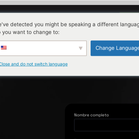
Agend
cios
Sobre Alesia
Contacto
ES
've detected you might be speaking a different langua
 you want to change to:
Change Languag
Close and do not switch language
Nombre completo