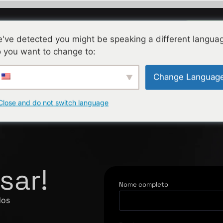
Agend
os
Sobre a Alesia
Contato
BR
've detected you might be speaking a different langua
 you want to change to:
Change Languag
Close and do not switch language
sar!
Nome completo
dos