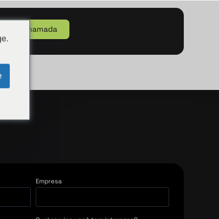
e uma chamada
ge.
e
Empresa