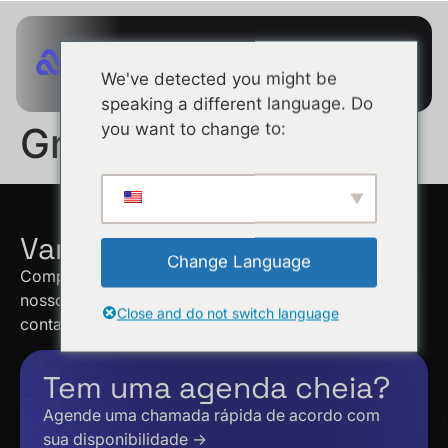
We've detected you might be
speaking a different language. Do
you want to change to:
Grafana Labs
Vamos conversar!
Change Language
Complete o formulário abaixo para falar com um dos
nossos especialistas em vendas. Entraremos em
Close and do not switch language
contacto consigo dentro de 48 horas.
Tem uma agenda cheia?
Agende uma chamada rápida de acordo com
sua disponibilidade →