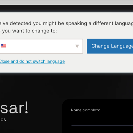
Marca
os
Sobre a Alesia
Contato
PR
've detected you might be speaking a different langua
 you want to change to:
Change Languag
Close and do not switch language
sar!
Nome completo
dos