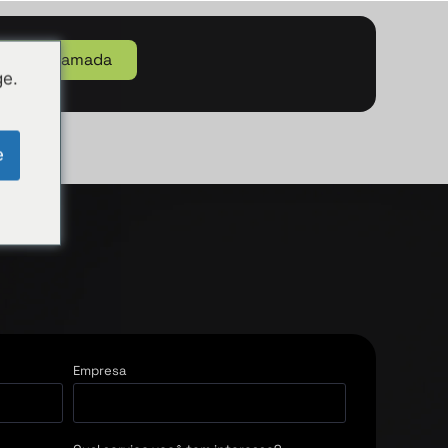
r uma chamada
ge.
e
Empresa