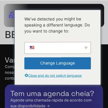
We've detected you might be
speaking a different language. Do
you want to change to:
BBVA
Vamos conversar!
Change Language
Complete o formulário abaixo para falar com um dos
nossos especialistas em vendas. Entraremos em
Close and do not switch language
contacto consigo dentro de 48 horas.
Tem uma agenda cheia?
Agende uma chamada rápida de acordo com
sua disponibilidade →