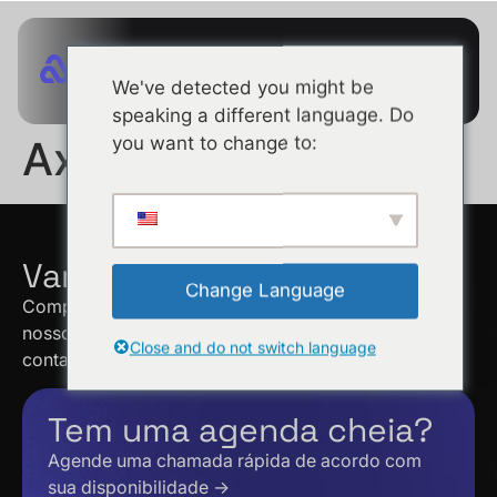
We've detected you might be
speaking a different language. Do
you want to change to:
Axion
Vamos conversar!
Change Language
Complete o formulário abaixo para falar com um dos
nossos especialistas em vendas. Entraremos em
Close and do not switch language
contacto consigo dentro de 48 horas.
Tem uma agenda cheia?
Agende uma chamada rápida de acordo com
sua disponibilidade →