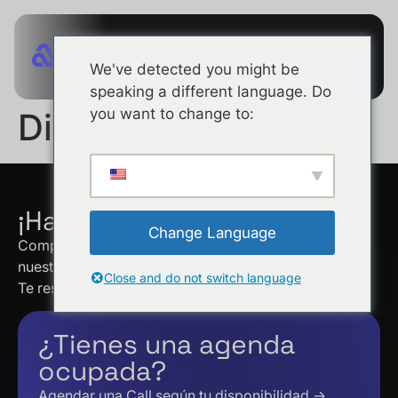
We've detected you might be
speaking a different language. Do
you want to change to:
Direct TV
¡Hablemos!
Change Language
Completa el formulario para hablar con uno de
nuestros especialistas en ventas.
Close and do not switch language
Te responderemos en 48 horas.
¿Tienes una agenda
ocupada?
Agendar una Call según tu disponibilidad →